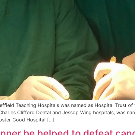
effield Teaching Hospitals was named as Hospital Trust of t
Charles Clifford Dental and Jessop Wing hospitals, was nam
Foster Good Hospital […]
nner he helped to defeat can