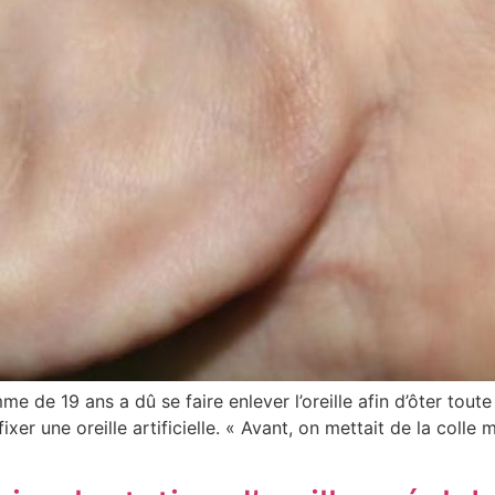
e de 19 ans a dû se faire enlever l’oreille afin d’ôter toute
xer une oreille artificielle. « Avant, on mettait de la colle ma