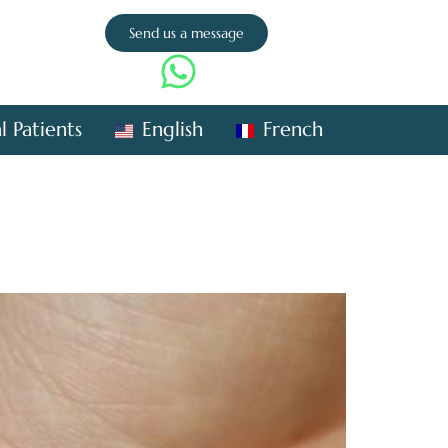
Send us a message
l Patients
English
French